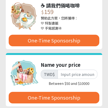
很開心節目製作至今，收到許多聽眾分享從節目中獲得的啟發，其
☕️ 請我們倆喝咖啡
中書蟲人生及影視人生這兩個主題不僅我們做得很開心，也收到很
159
多很棒的回饋，讓我們期望除了Podcast之外也可以為大家帶來
$
更多的延伸內容。
贊助此方案，您將獲得：
💛 特製書籤
🗂每週我們都花許多時間討論、閱讀、觀影，並從中整理想法與大
💛 手寫感謝卡
家分享，盡可能將吸收到的資訊轉變成每次的對談主題
One-Time Sponsorship
歡迎以實際行動訂閱或贊助支持節目，讓我們繼續動力滿點地提供
更豐富的節目內容!
Name your price
TWD
$
Between $50 and $10000
One-Time Sponsorship