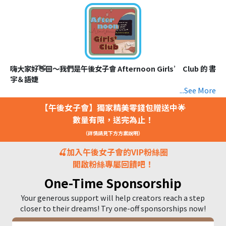
嗨大家好👋🏻～我們是午後女子會 Afternoon Girls’ Club 的 書
宇＆語婕
...
...See More
✈️因為出國交換相識，很奇妙地發現彼此雖然個性截然不同，對生
【午後女子會】獨家精美零錢包贈送中🌟
活及人生的看法卻又不謀而合
數量有限，送完為止！
常常在宿舍聊天聊到清晨的我們，決定透過節目紀錄彼此在不同階
段的想法，並希望藉此建立一個讓大家感到輕鬆及安全的對談空
（詳情請見下方方案說明）
間。
🍒加入午後女子會的VIP粉絲圈
開啟粉絲專屬回饋吧！
【我們的節目涵蓋】🎙：
👉🏻 生活觀察分享
One-Time Sponsorship
👉🏻 書蟲人生
👉🏻 影視人生
Your generous support will help creators reach a step
👉🏻 自我覺察、心靈成長
closer to their dreams! Try one-off sponsorships now!